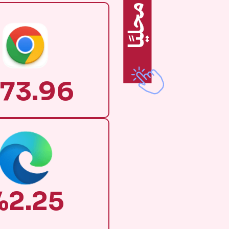
73.96
%2.25