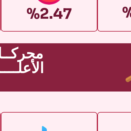
%2.47
محركــا
الأعلـــ