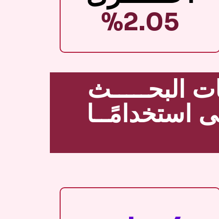
%2.05
ت البحـــــث
ـى استخدامًــا