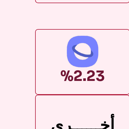
%2.23
أخــــــرى