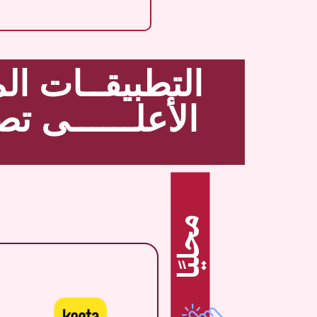
التطبيقــات الم
الأعلــــــى تصن