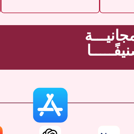
جانيـــة
يفًـــــا