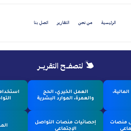
الرئيسية
من نحن
التقارير
اتصل بنا
لتصفــح التقريــر
لمالية،
العمل الخيري، الحج
استخدام 
والعمرة، الموارد البشرية
التوا
ى منصات
إحصائيات منصات التواصل
المح
ماعي
الإجتماعي