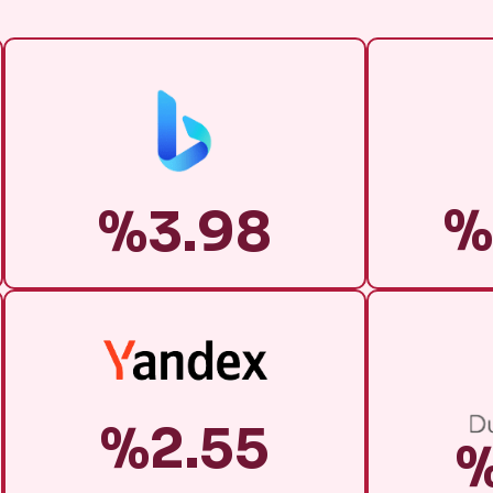
%
%3.98
%2.55
%