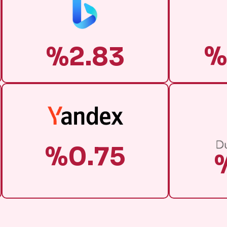
%
%2.83
%0.75