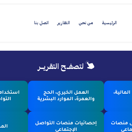
الرئيسية
من نحن
التقارير
اتصل بنا
لتصفــح التقريــر
لمالية،
العمل الخيري، الحج
استخدام 
والعمرة، الموارد البشرية
التوا
ى منصات
إحصائيات منصات التواصل
المح
ماعي
الإجتماعي