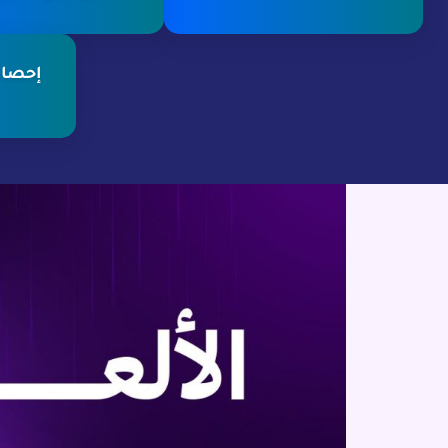
إحصائ