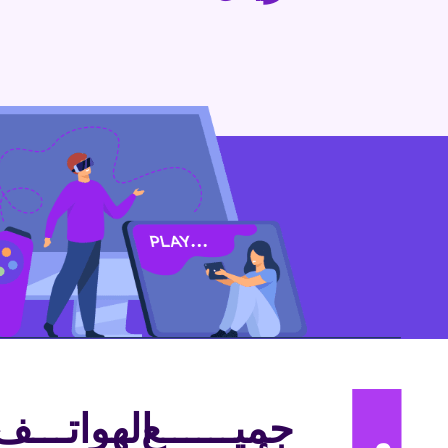
جميــــــع
الهواتـــف