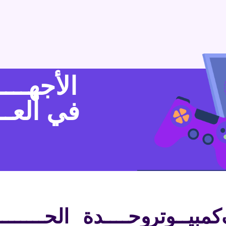
الأجهـــ
في ألعـــ
كمبيــوتر
وحــــدة
الحــــــ