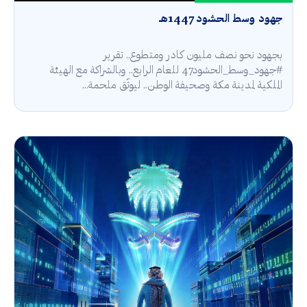
جهود وسط الحشود 1447هـ
بجهود نحو نصف مليون كادر ومتطوع.. تقرير
#جهود_وسط_الحشود47 للعام الرابع.. وبالشراكة مع الهيئة
الملكية لمدينة مكة وصحيفة الوطن.. ليوثّق ملحمة...