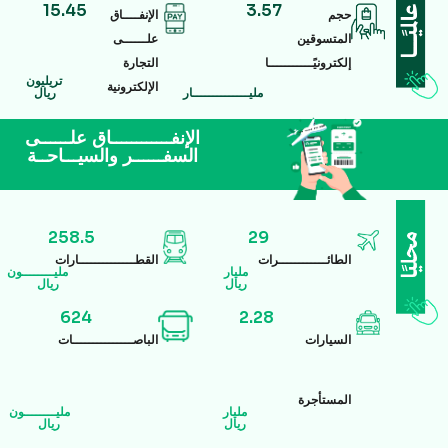
15.45
3.57
حجم
الإنفــــاق
المتسوقين
علــــــى
إلكترونيًـــــــــــا
التجارة
تريليون
الإلكترونية
مليــــــــــــــار
ريال
الإنفــــــــــــاق علــــــى
السفــــــر والسيـــاحــة
258.5
29
الطائــــــــــــرات
القطــــــــــــــارات
مليار
مليــــــــون
ريال
ريال
624
2.28
السيارات
الباصـــــــــــــــات
المستأجرة
مليار
مليــــــــون
ريال
ريال