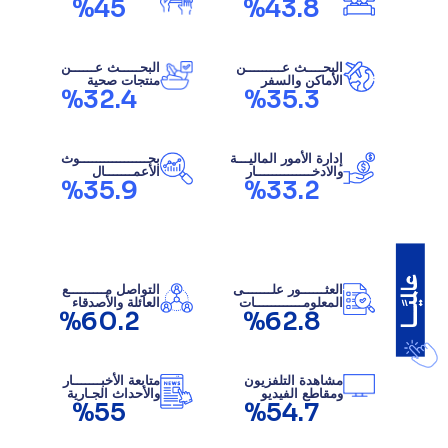
%45
%43.8
البحــــث عـــــــــن
البحـــــث عــــــن
الأماكن والسفر
منتجات صحية
%32.4
%35.3
إدارة الأمور الماليـــة
بحـــــــــــــــــوث
والادخــــــــــــــار
الأعمـــــــال
%35.9
%33.2
العثــــــور علـــــــى
التواصل مـــــــــع
المعلومــــــــــــات
العائلة والأصدقاء
%60.2
%62.8
مشاهدة التلفزيون
متابعة الأخبـــــــار
ومقاطع الفيديو
والأحداث الجـارية
%55
%54.7