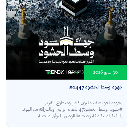
30 مايو 2026
جهود وسط الحشود 1447هـ
بجهود نحو نصف مليون كادر ومتطوع.. تقرير
#جهود_وسط_الحشود47 للعام الرابع.. وبالشراكة مع الهيئة
الملكية لمدينة مكة وصحيفة الوطن.. ليوثّق ملحمة...