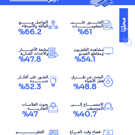
العثــــــور علـــــــى
التواصل مـــــــــع
المعلومــــــــــــات
العائلة والأصدقاء
%66.2
%61
مشاهدة التلفزيون
متابعة الأخبـــــــار
ومقاطع الفيديو
والأحداث الجـارية
%47.8
%54.1
البحث عن طـــــرق
العثـور على أفكــار
فعل الأشياء
جديـــــــدة
%52.3
%48.8
الاستمـــــاع إلـــــى
بحوث العلامــات
الموسيقى
التجاريـــــــة
%47
%40.7
قضاء وقت الفــراغ
التعليـــــــــــــــم