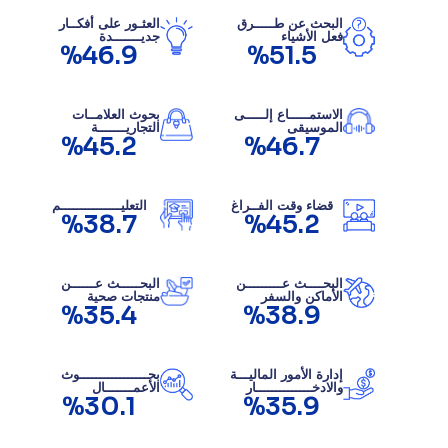
البحث عن طـــــرق
العثـور على أفكــار
فعل الأشياء
جديـــــــدة
%46.9
%51.5
الاستمـــــاع إلـــــى
بحوث العلامــات
الموسيقى
التجاريـــــــة
%45.2
%46.7
قضاء وقت الفــراغ
التعليـــــــــــــــم
%38.7
%45.2
البحــــث عـــــــــن
البحـــــث عــــــن
الأماكن والسفر
منتجات صحية
%35.4
%38.9
إدارة الأمور الماليـــة
بحـــــــــــــــــوث
والادخــــــــــــــار
الأعمـــــــال
%30.1
%35.9