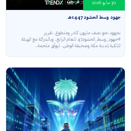
30 مايو 2026
جهود وسط الحشود 1447هـ
بجهود نحو نصف مليون كادر ومتطوع.. تقرير
#جهود_وسط_الحشود47 للعام الرابع.. وبالشراكة مع الهيئة
الملكية لمدينة مكة وصحيفة الوطن.. ليوثّق ملحمة...