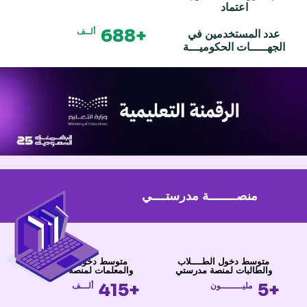
اعتماد
+688
ألــف
عدد المستخدمين في
الجهـــــات الحكوميـــة
منصــــــــة مدرستــــي
متوسط دخول الطــــلاب
متوسط دخول المعلمين
والطالبات لمنصة مدرستي
والمعلمات لمنصة مدرستي
+415
+5
مليــــــــون
ألـــف