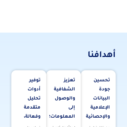
أهدافنا
تحسين
تعزيز
توفير
جودة
الشفافية
أدوات
البيانات
والوصول
تحليل
الإعلامية
إلى
متقدمة
والإحصائية
المعلومات؛
وفعالة،