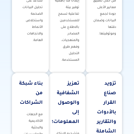
من خلال تطبيق
إيمانًا منا بأهمية
تساعد على
معايير الأعلى
توفير بيئة
تحليل البيانات
جودة لجمع
تفاعلية تسمح
الضخمة
البيانات وضمان
للمستخدمين
واستخلاص
دقتها
بالاطلاع على
الأنماط
وموثوقيتها.
المصادر
والاتجاهات
والمنهجيات،
الهامة.
وفهم طرق
التحليل
المستخدمة.
تزويد
تعزيز
بناء شبكة
صناع
الشفافية
من
القرار
والوصول
الشراكات
بالأدوات
إلى
مع الجهات
والتقارير
المعلومات؛
الأكاديمية
والبحثية
الشاملة
وتشجيع الابتكار