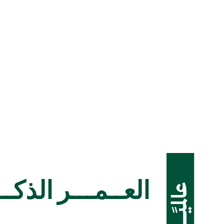
العــمـــر
الذكــ