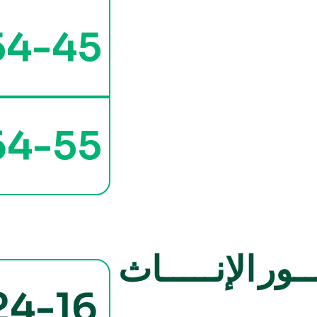
54-45
64-55
ــور
الإنـــــاث
24-16