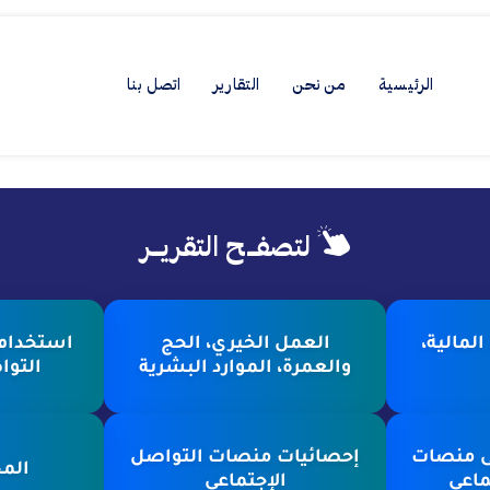
الرئيسية
من نحن
التقارير
اتصل بنا
لتصفــح التقريــر
لمالية،
العمل الخيري، الحج
استخدام 
والعمرة، الموارد البشرية
التوا
ى منصات
إحصائيات منصات التواصل
المح
ماعي
الإجتماعي