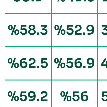
%58.3
%52.9
%62.5
%56.9
%59.2
%56