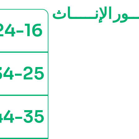
ــور
الإنـــــاث
24-16
34-25
44-35