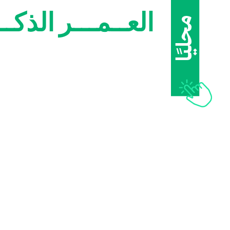
العــمـــر
الذكــ