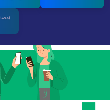
إحصائ