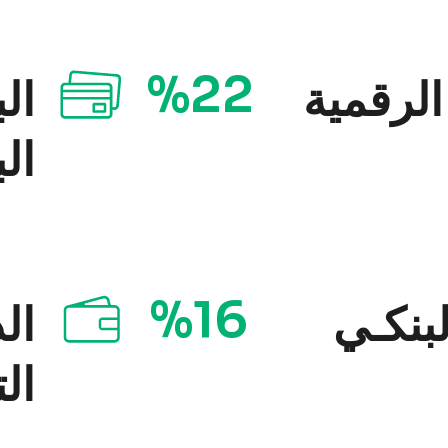
%22
لرقمية
الب
الب
%16
بنكـي
ال
الت