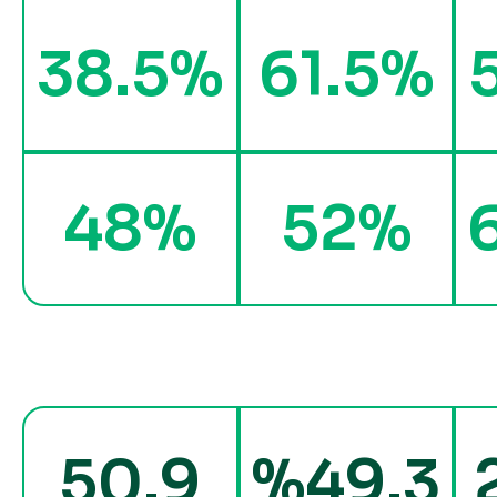
38.5%
61.5%
48%
52%
50.9
%49.3