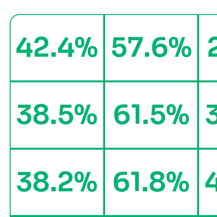
42.4%
57.6%
38.5%
61.5%
38.2%
61.8%