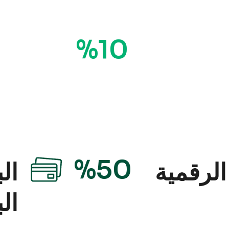
%10
%50
لرقمية
الب
الب