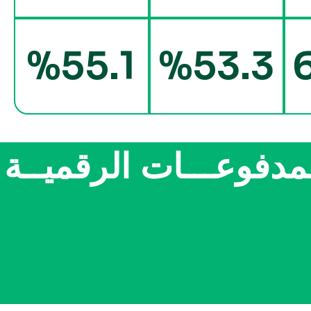
%55.1
%53.3
مدفوعـــات الرقميــة