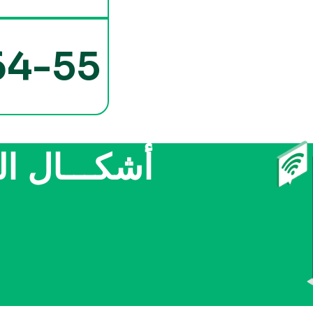
64-55
أشكـــال ال