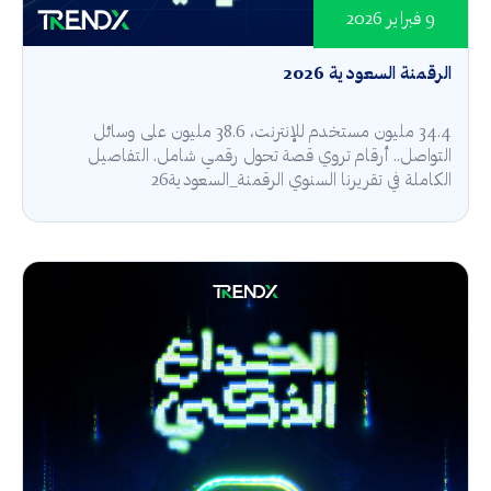
9 فبراير 2026
الرقمنة السعودية 2026
34.4 مليون مستخدم للإنترنت، 38.6 مليون على وسائل
التواصل.. أرقام تروي قصة تحول رقمي شامل. التفاصيل
الكاملة في تقريرنا السنوي الرقمنة_السعودية26