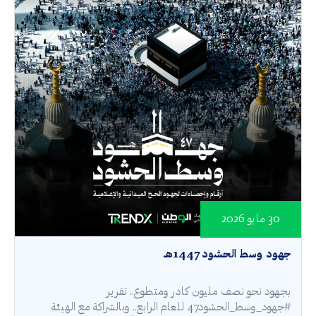
30 مايو 2026
جهود وسط الحشود 1447هـ
بجهود نحو نصف مليون كادر ومتطوع.. تقرير
#جهود_وسط_الحشود47 للعام الرابع.. وبالشراكة مع الهيئة