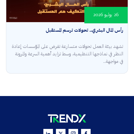
26 يوليو 2026
رأس المال البشري.. تحولات ترسم المستقبل
تشهد بيئة العمل تحولات متسارعة تفرض على المؤسسات إعادة
النظر في نماذجها التنظيمية، وسط تزايد أهمية السرعة والمرونة
في مواجهة...