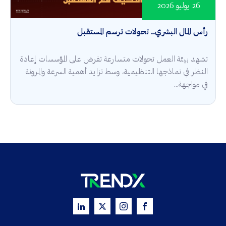
26 يوليو 2026
رأس المال البشري.. تحولات ترسم المستقبل
تشهد بيئة العمل تحولات متسارعة تفرض على المؤسسات إعادة
النظر في نماذجها التنظيمية، وسط تزايد أهمية السرعة والمرونة
في مواجهة...