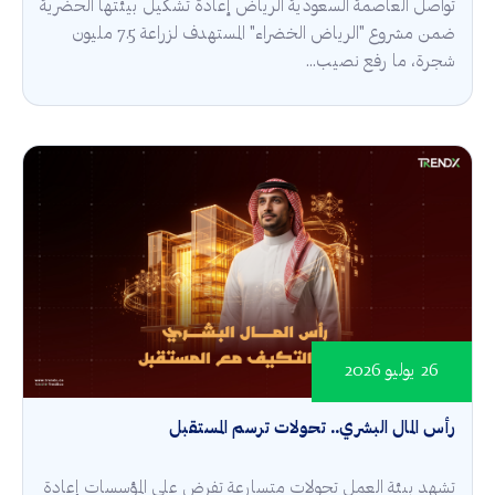
تواصل العاصمة السعودية الرياض إعادة تشكيل بيئتها الحضرية
ضمن مشروع "الرياض الخضراء" المستهدف لزراعة 7.5 مليون
شجرة، ما رفع نصيب...
26 يوليو 2026
رأس المال البشري.. تحولات ترسم المستقبل
تشهد بيئة العمل تحولات متسارعة تفرض على المؤسسات إعادة