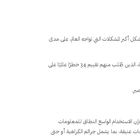
ل أكبر المشكلات التي تواجه العالم، على مدى
خلص التقرير إلى هذه النتيجة بناءً على آراء يقرب من 1500 خبير عالمي من الأوساط الأكاديمية وقطاع الأعمال والسياسة، الذين طُلب منهم تقييم 34 خطرًا عالميًا على
ير.
إن الاستخدام الواسع النطاق للمعلومات
ات عنيفة، بما يشمل جرائم الكراهية أو حتى