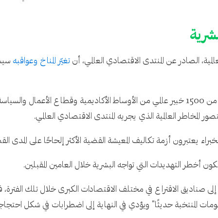
بشرية
مية، الصادر عن المنتدى الاقتصادي العالمي، أن
تغيّر المناخ وعواقبه
سيشك
براء يعتبرون أزمة تكاليف المعيشة القضية الأكثر إلحاحًا على المدى القص
ون أخطر التهديدات التي تواجه البشرية خلال العامين المقبلين.
 صناديق الاقتراع في مختلف الاقتصادات الكبرى خلال تلك الفترة، ف
ات المنتخبة حديثًا" ويؤدي في النهاية إلى اضطرابات في شكل احتجاج