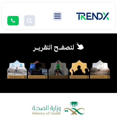
لتصفــح التقريــر