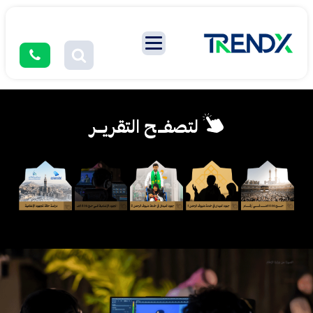
لتصفــح التقريــر