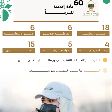
60
مادة إعلامية
تقــريبــــــــــــــاً
6
6
18
منشـــور تنظيمــي
مقاطـــــــع فيديـــــو
صــــــورة ميدانيــــــــة
15
5
4
بيانــــات رسميــــــــة
مواد تعـــريفيــــــــة
أخـــــــــــــــــــرى
الــتركيـــــز:
الجـــانب التنظيمــــي ورسائــــــــل التفـــويــــــــج
التمــــــــــيز:
تفاعـــــل رقــمــــي متـوســــــــــــــــط