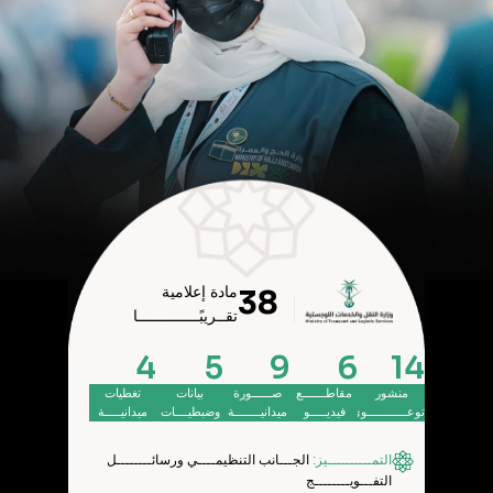
مادة إعلامية
38
تقــريبًــــــــــــــا
4
5
9
6
14
منشور
مقاطـــــــع
صــــــورة
بيانات
تغطيات
توعــــــــــــوي
فيديـــــو
ميدانيــــــــة
وضبطيــــات
ميدانيـــــة
التمــــــــــيز:
الجـــانب التنظيمــــي ورسائــــــــل
التفـــويــــــــج