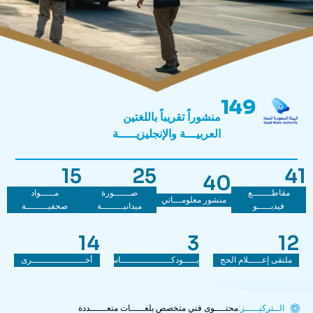
149
منشوراً تقريباً باللغتين
العربيـــة والإنجليزيـــــة
15
25
41
40
مقاطـــــــع
صــــــورة
مـــــواد
منشور معلومـــاتي
فيديـــــو
ميدانيــــــــة​
صحفيــــــــة
14
3
12
ملتقى إعـــــلام الحج
بـــــودكــــــــــــــــــاست
أخـــــــــــــــــــرى
الــتركيـــــز:
محتــــوى فني متخصص بلغـــــات متعــــــددة