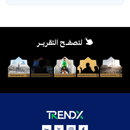
لتصفــح التقريــر