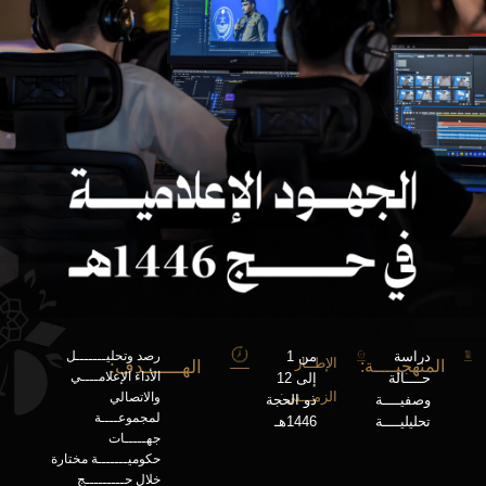
دراسة
من 1
رصد وتحليـــــــل
الإطــار
المنهجيــــة:
الهـــــــدف:
الأداء الإعلامــــي
حــــالة
إلى 12
الزمـــني:
والاتصالي
وصفيــــة
ذو الحجة
لمجموعــــة
تحليليــــة
1446هـ
جهـــــات
حكوميـــــــة مختارة
خلال حـــــــــج