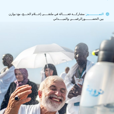
التمــــــــــيز:
مشاركـــة فعـــــالة في ملتقــــى إعـــلام الحـــج، مع تـوازن
بين الحضـــــــورالرقمـــي والميــــداني