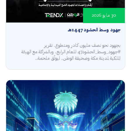
30 مايو 2026
جهود وسط الحشود 1447هـ
بجهود نحو نصف مليون كادر ومتطوع.. تقرير
#جهود_وسط_الحشود47 للعام الرابع.. وبالشراكة مع الهيئة
الملكية لمدينة مكة وصحيفة الوطن.. ليوثّق ملحمة...