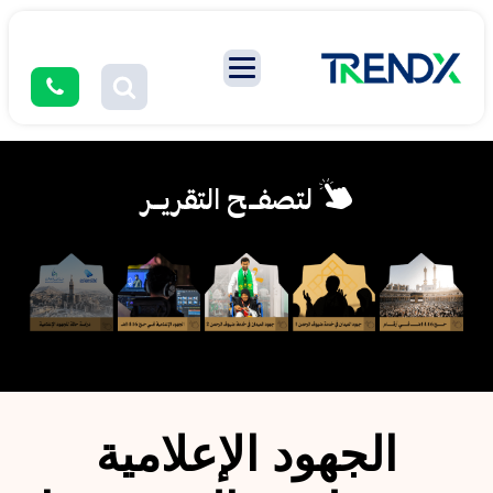
لتصفــح التقريــر
الجهود الإعلامية