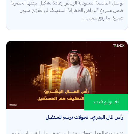
تواصل العاصمة السعودية الرياض إعادة تشكيل بيئتها الحضرية
ضمن مشروع "الرياض الخضراء" المستهدف لزراعة 7.5 مليون
شجرة، ما رفع نصيب...
26 يوليو 2026
رأس المال البشري.. تحولات ترسم المستقبل
تشهد بيئة العمل تحولات متسارعة تفرض على المؤسسات إعادة