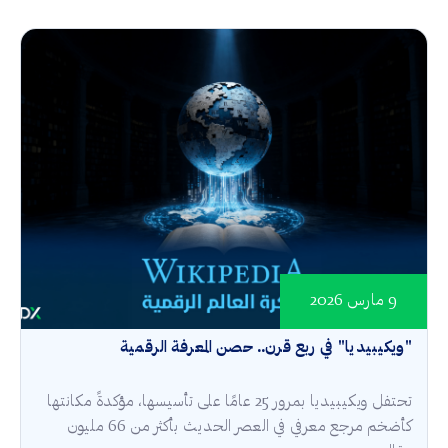
9 مارس 2026
"ويكيبيديا" في ربع قرن.. حصن المعرفة الرقمية
تحتفل ويكيبيديا بمرور 25 عامًا على تأسيسها، مؤكدةً مكانتها
كأضخم مرجع معرفي في العصر الحديث بأكثر من 66 مليون