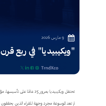
9 مارس 2026
"ويكيبيديا" في ربع قرن.
تحتفل ويكيبيديا بمرور 25 عامًا على تأسيسها، مؤكدةً مكانتها كأضخم مرجع معرفي في العصر الحديث بأكثر من 66 مليون مقال.
لم تعد الموسوعة مجرد وجهة للقراء الذين يحققون 508 ملايين زيارة يوميًا فحسب، بل أصبحت المغذي الرئيس لنماذج