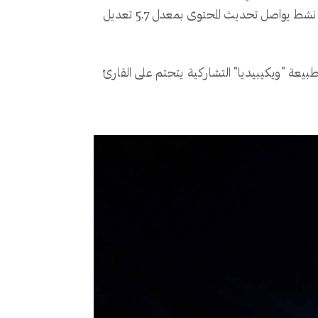
زيارات البشر بنسبة 8% لصالح ملخصات البحث الآلية، إلا أن مجتمع المتطوعين الذي يضم أكثر من 600 ألف مستخدم نشط يواصل تحديث المحتوى بمعدل 5.7 تعديل
بيعة "ويكيبيديا" التشاركية يتحتم على القارئ