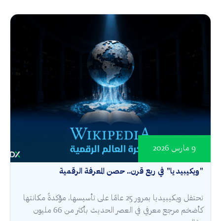
9 مارس 2026
"ويكيبيديا" في ربع قرن.. حصن المعرفة الرقمية
تحتفل ويكيبيديا بمرور 25 عامًا على تأسيسها، مؤكدةً مكانتها
كأضخم مرجع معرفي في العصر الحديث بأكثر من 66 مليون