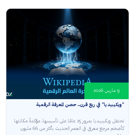
9 مارس 2026
"ويكيبيديا" في ربع قرن.. حصن المعرفة الرقمية
تحتفل ويكيبيديا بمرور 25 عامًا على تأسيسها، مؤكدةً مكانتها
كأضخم مرجع معرفي في العصر الحديث بأكثر من 66 مليون