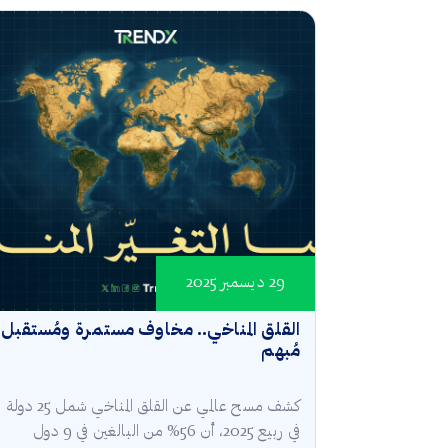
29 ديسمبر 2025
القلق المناخي.. مخاوف مستمرة ومُستقبل
مُبهم
كشف مسح عالمي عن القلق المناخي شمل 25 دولة
في ربيع 2025، أن 56% من البالغين في 9 دول