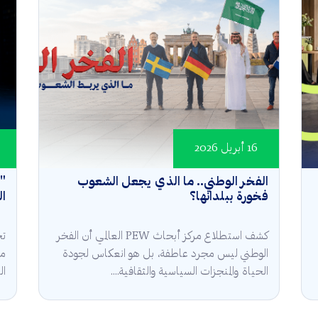
16 أبريل 2026
الفخر الوطني.. ما الذي يجعل الشعوب
"و
فخورة ببلدانها؟
ال
كشف استطلاع مركز أبحاث PEW العالمي أن الفخر
الوطني ليس مجرد عاطفة، بل هو انعكاس لجودة
مؤ
الحياة والمنجزات السياسية والثقافية....
الح