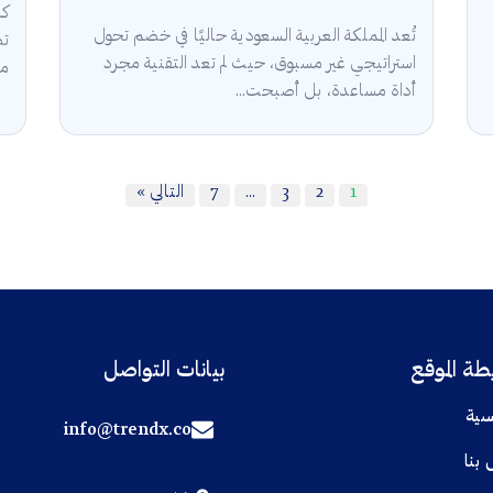
كش
تُعد المملكة العربية السعودية حاليًا في خضم تحول
استراتيجي غير مسبوق، حيث لم تعد التقنية مجرد
مل
أداة مساعدة، بل أصبحت...
1
2
3
…
7
التالي »
ة الموقع
بيانات التواصل
سية
info@trendx.co
 بنا