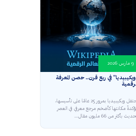
9 مارس 2026
يكيبيديا" في ربع قرن.. حصن المعرفة
رقمية
تحتفل ويكيبيديا بمرور 25 عامًا على تأسيسها،
كدةً مكانتها كأضخم مرجع معرفي في العصر
ديث بأكثر من 66 مليون مقال....