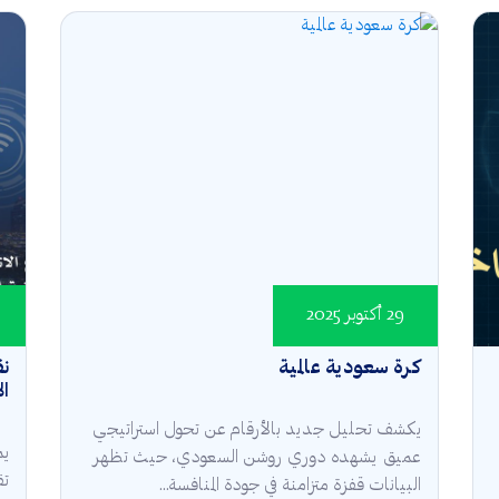
29 أكتوبر 2025
كرة سعودية عالمية
نق
ا
يكشف تحليل جديد بالأرقام عن تحول استراتيجي
يم
عميق يشهده دوري روشن السعودي، حيث تظهر
تق
البيانات قفزة متزامنة في جودة المنافسة...