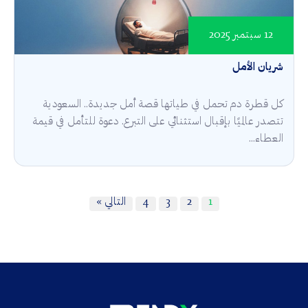
12 سبتمبر 2025
شريان الأمل
كل قطرة دم تحمل في طياتها قصة أمل جديدة.. السعودية
تتصدر عالميًا بإقبال استثنائي على التبرع. دعوة للتأمل في قيمة
العطاء...
1
2
3
4
التالي »