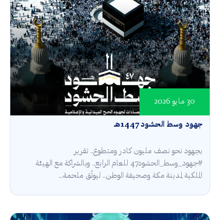
30 مايو 2026
جهود وسط الحشود 1447هـ
بجهود نحو نصف مليون كادر ومتطوع.. تقرير
#جهود_وسط_الحشود47 للعام الرابع.. وبالشراكة مع الهيئة
الملكية لمدينة مكة وصحيفة الوطن.. ليوثّق ملحمة...