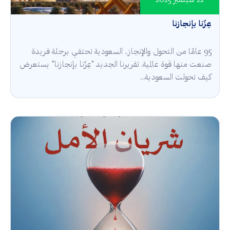
22 سبتمبر 2025
عِزّنا بإنجازنا
95 عامًا من التحول والإنجاز.. السعودية تحتفي برحلة فريدة
صنعت منها قوة عالمية. تقريرنا الجديد "عِزّنا بإنجازنا" يستعرض
كيف تحولت السعودية...