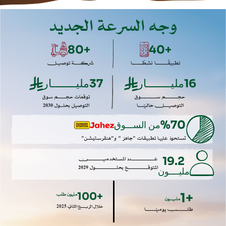
وجه السرعة الجديد
+80
+40
تطبيقًـــــــا نشطًــــــا
شركـــــة توصيــل
16
مليــــــــار
37
مليــــــــار
حجــــــــم ســــــــــوق
توقعات حجـــــم سوق
التوصيــــل حاليًـــا
التوصيل بحلــول 2030
%70
من الســـوق
تستحوذ عليها تطبيقات "جاهز " و"هنقرستيشن"
عـــــــــــــــدد المستخدميـــــــــــن
19.2
المتوقـــــــــــــع بحلــــــــــــــول 2029
مليــــون
مليون طلب
+100
+1
مليـــون
خلال الربــــع الثاني 2025
طلــــــــب يوميًــــــا