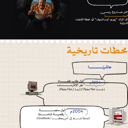
حمل صــاروخ روســي
البيتـــــــــــــــــــزا
إلى الرائد "يوري أوساشوف" في محطة الفضاء
الدولية
محطات تاريخية
عالميًـــــــــــا
أول طلب طعـــــــام
1994
عبر الإنترنــــــــــت
(خدمة Pizza Net التابعة لـPizza Hut)
أول منصـــــــــــــــة
2004
رقميـــة شامـــــــلة
للمطاعــــــم في أمريكـــــــا (Grubhub)