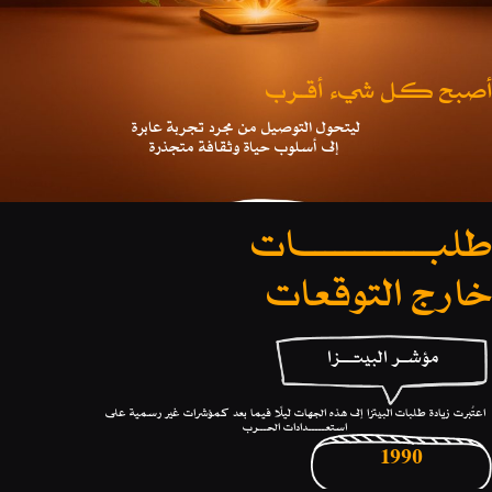
أصبح كـل شيء أقــرب
ليتحول التوصيل من مجرد تجربة عابرة
إلى أسلوب حياة وثقافة متجذرة
طلبــــــــــــات
خارج التوقعات
مؤشــر البيتـــزا
اعتُبرت زيادة طلبات البيتزا إلى هذه الجهات ليلًا فيما بعد كمؤشرات غير رسمية على
استعـــــدادات الحـــرب
1990