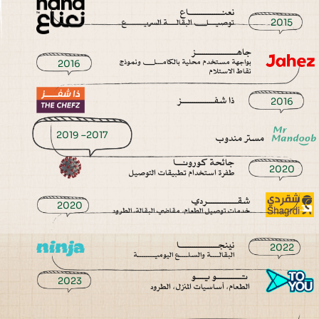
نعنــــــــــــــاع
توصيــــل البقالــــة السريــــــــع
2015
جاهـــــــــــــــــــز
بواجهة مستخدم محلية بالكامــــل ونموذج
2016
نقاط الاستلام
ذا شفـــــــــــــــز
2016
مستر مندوب
2017– 2019
جائحة كورونــا
2020
طفرة استخدام تطبيقات التوصيل
شقــــــــــــــردي
2020
خدمات توصيل الطعام، مقاضي البقالة، الطرود
نينجـــــــــــــــــا
2022
البقالــــة والسلــــع اليوميــــــــة
تــــــــــــو يــــو
2023
الطعام، أساسيات المنزل، الطرود