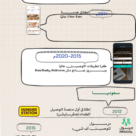
انطلاق خدمـــــــــــة
2014
Uber Eats عالميًا
2015–2020
طفرة تطبيقات التوصيـــــل عالميًا
وبــــــــــــــروز نمــــــاذج مثل Deliveroo وDoorDash
سعوديــــــــــا
إطلاق أول منصة لتوصيل
2012
الطعام (هنقرستيشن)
مرســـــــــــول
لتوصيــــل أي شـيء
2015