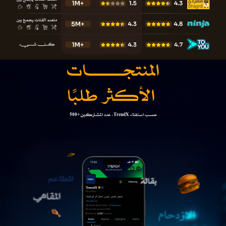
المنتجـــــــات
الأكـثر طلبًا
حسب استفتاء TrendX، عدد المشاركـين +500