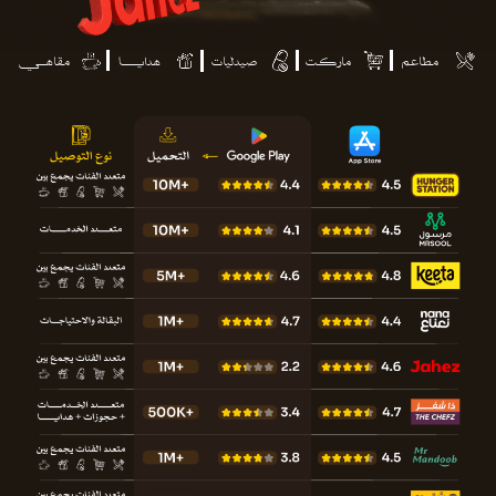
مطاعم
ماركـت
صيدليات
هدايــــا
مقاهـــي