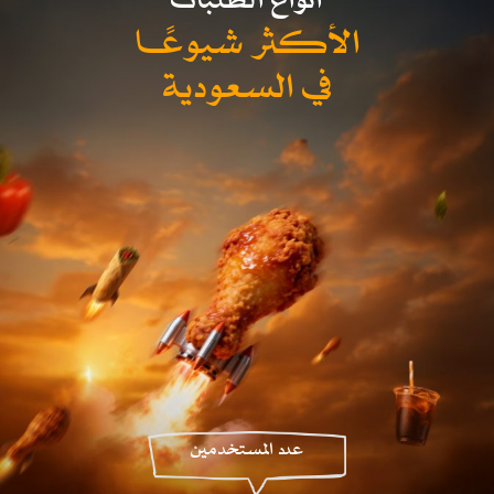
الأكـثر شيوعًـا
في السعودية
عدد المستخدمين