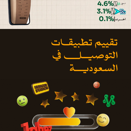
4.6%
3.1%
0.1%
اخــــرى
تقييم تطبيقـات
التوصيـــل في
السعوديـــة