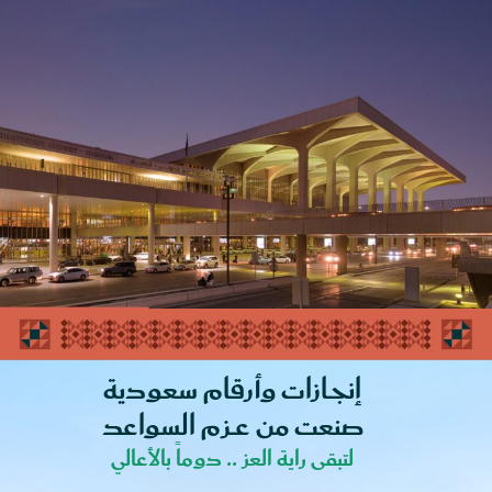
إنجـازات وأرقام سعودية
صنعت من عــزم السواعد
لتبقى راية العز .. دوماً بالأعالي