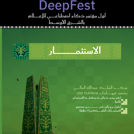
DeepFest
أول مؤتمر ذكاء اصطناعــــــــــــــــي للإعــــــــــــــــلام
بالشــــــــــــــــرق الأوســــــــــط
الاستثمـــــــــــــــــــــــار
مركــــــــــــــــــز الملــــــــــــك عبدالله المالـــــــــــي
يحصد شهـــــــــــــــادات LEED Platinum
أكبر مدينــــــــة ماليـــــــــة مختلطـــــــــة الاستخدام
عالميًا
أطول برج بالريـــــــاض: بـــــــــــــــــــــــــــرج صندوق
الاستثمـــــــارات العامــــــــــــة385م (77 طابقًا)