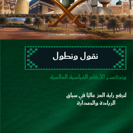
نقول ونطول
ونكســـر الأرقام القياسية العالمية
لنرفع راية العز عاليًا في سباق
الريادة والصدارة