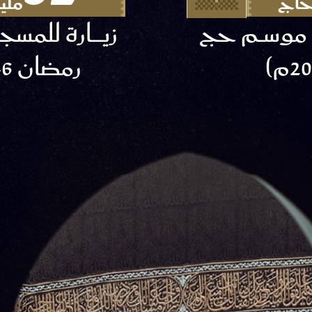
حاج
مليـــــــ
ي موســم حج
زيـــــارة للمسجـــد ال
رمضان 1446هـ (2025م)