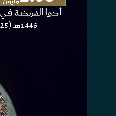
مليون 
أدوا الفريضــة فــ
1446هـ (2025م)