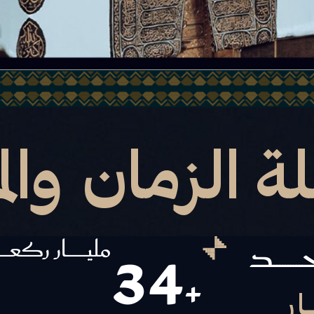
ة الزمان والم
34
حــــــــــد
مليــــــــــار ركعــ
ــار