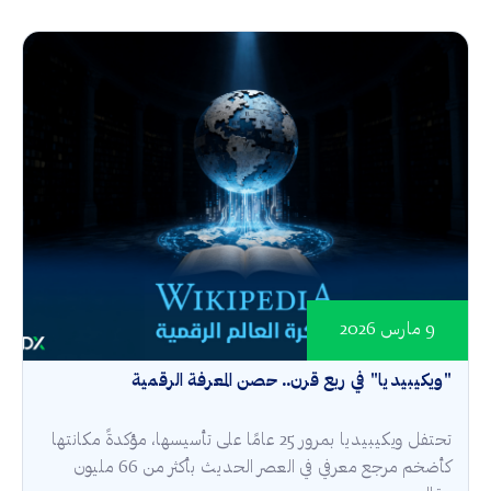
9 مارس 2026
"ويكيبيديا" في ربع قرن.. حصن المعرفة الرقمية
تحتفل ويكيبيديا بمرور 25 عامًا على تأسيسها، مؤكدةً مكانتها
كأضخم مرجع معرفي في العصر الحديث بأكثر من 66 مليون