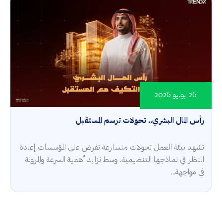
26 يوليو 2026
رأس المال البشري.. تحولات ترسم المستقبل
تشهد بيئة العمل تحولات متسارعة تفرض على المؤسسات إعادة
النظر في نماذجها التنظيمية، وسط تزايد أهمية السرعة والمرونة
في مواجهة...