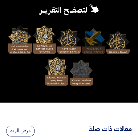
لتصفــح التقريــر
مقالات ذات صلة
عرض المزيد