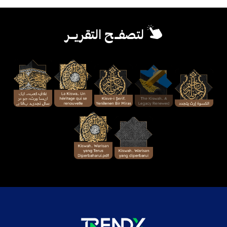
لتصفــح التقريــر