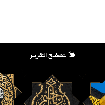
لتصفــح التقريــر