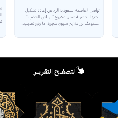
تش
تواصل العاصمة السعودية الرياض إعادة تشكيل
ال
بيئتها الحضرية ضمن مشروع "الرياض الخضراء"
تز
المستهدف لزراعة 7.5 مليون شجرة، ما رفع نصيب...
لتصفــح التقريــر