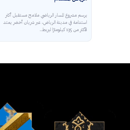
يرسم مشروع المسار الرياضي ملامح مستقبل أكثر
استدامة في مدينة الرياض، عبر شريان أخضر يمتد
لأكثر من 135 كيلومترًا ليربط...