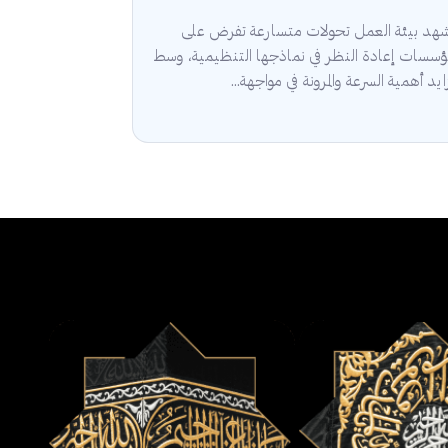
هد بيئة العمل تحولات متسارعة تفرض على
مؤسسات إعادة النظر في نماذجها التنظيمية، وسط
ايد أهمية السرعة والمرونة في مواجهة...