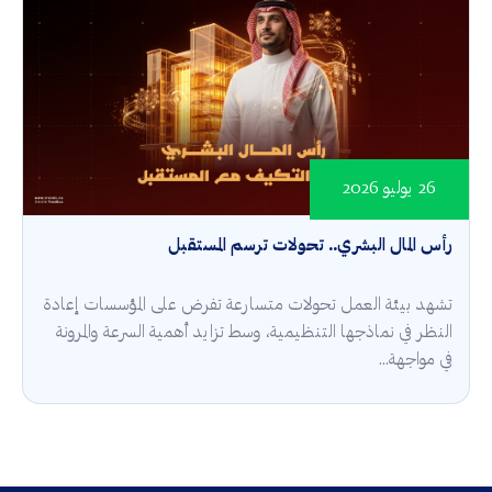
26 يوليو 2026
رأس المال البشري.. تحولات ترسم المستقبل
تشهد بيئة العمل تحولات متسارعة تفرض على المؤسسات إعادة
النظر في نماذجها التنظيمية، وسط تزايد أهمية السرعة والمرونة
في مواجهة...