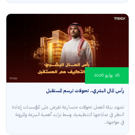
26 يوليو 2026
رأس المال البشري.. تحولات ترسم المستقبل
تشهد بيئة العمل تحولات متسارعة تفرض على المؤسسات إعادة
النظر في نماذجها التنظيمية، وسط تزايد أهمية السرعة والمرونة
في مواجهة...