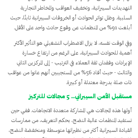
التهديدات السيبرانية، وتخفيف العواقب والمخاطر التجارية
السلبية. وظل تواتر الحوادث أو الخروقات السيبرانية ثابتًا، حيث
أبلغت 91% من المنظمات عن وقوع حادث واحد على الأقل.
وفي الوقت نفسه، لا يزال الاضطراب التشغيلي هو التأثير الأكثر
أهمية للحوادث السيبرانية، على الرغم من ارتفاع خسارة
الإيرادات وفقدان ثقة العملاء في الترتيب - إلى المركزين الثاني
والثالث - حيث أفاد 56% من المستجيبين أنهم عانوا من عواقب
ذات صلة بدرجة معتدلة أو كبيرة.
مستقبل الأمن السيبراني.. 5 مجالات للتركيز
أولها هذه المجالات هي المشاركة متعددة الاتجاهات. ففي حين
تستفيد المنظمات عالية النضج، بحكم التعريف، من ممارسات
القيادة السيبرانية أكثر من نظيراتها متوسطة ومنخفضة النضج،