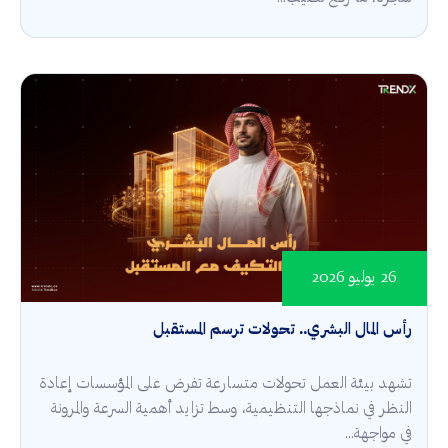
26 يوليو 2026
رأس المال البشري.. تحولات ترسم المستقبل
تشهد بيئة العمل تحولات متسارعة تفرض على المؤسسات إعادة
النظر في نماذجها التنظيمية، وسط تزايد أهمية السرعة والمرونة
في مواجهة...