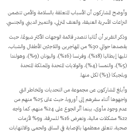
وأوضح المشاركون أن الأسباب المتعلقة بالسلامة والأمن تتضمن
النزاعات الأسرية العنيفة، والعنف المنزلي، والتمييز الديني والجنسي.
وذكر التقرير أن ألمانيا تتصدر قائمة الوجهات الأكثر شيوعًا، حيث
يقصدها حوالي 30% من المهاجرين واللاجئين الأطفال والشباب،
تليها إيطاليا (18%)، وفرنسا (16%)، واليونان (9%)، وهولندا
(5%)، والنمسا (4%)، والولايات المتحدة والمملكة المتحدة
وبلجيكا (3%) لكل منها.
وأبلغ المشاركون عن مجموعة من التحديات والمخاطر التي
واجهوها أثناء سفرهم إلى أوروبا، حيث عانى 25% منهم من
عدم وجود مأوى، بينما أثّر الجوع على 24% منهم، كما واجه
22% مشكلات مالية، وتعرض 16% للسرقة، و9% لأزمات
صحية، تتعلق معظمها بالإصابة في الساق والحمى والالتهابات