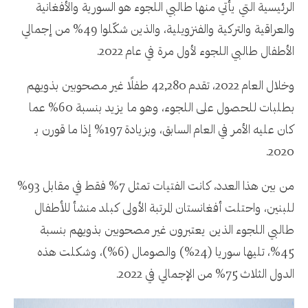
الرئيسية التي يأتي منها طالبي اللجوء هو السورية والأفغانية
والعراقية والتركية والفنزويلية، والذين شكّلوا 49% من إجمالي
الأطفال طالبي اللجوء لأول مرة في عام 2022.
وخلال العام 2022، تقدم 42,280 طفلًا غير مصحوبين بذويهم
بطلبات للحصول على اللجوء، وهو ما يزيد بنسبة 60% عما
كان عليه الأمر في العام السابق، وبزيادة 197% إذا ما قورن بـ
2020.
من بين هذا العدد، كانت الفتيات تمثل 7% فقط في مقابل 93%
للبنين، واحتلت أفغانستان المرتبة الأولى كبلد منشأ للأطفال
طالبي اللجوء الذين يعتبرون غير مصحوبين بذويهم بنسبة
45%، تليها سوريا (24%) والصومال (6%)، وشكلت هذه
الدول الثلاث 75% من الإجمالي في 2022.