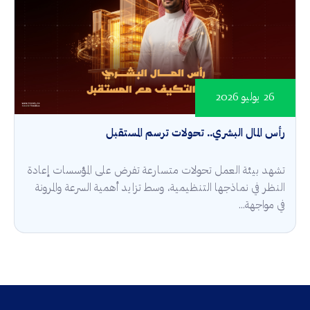
26 يوليو 2026
رأس المال البشري.. تحولات ترسم المستقبل
تشهد بيئة العمل تحولات متسارعة تفرض على المؤسسات إعادة
النظر في نماذجها التنظيمية، وسط تزايد أهمية السرعة والمرونة
في مواجهة...