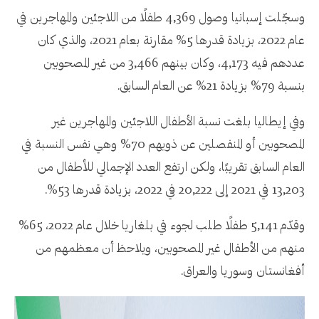
وسجّلت إسبانيا وصول 4,369 طفلًا من اللاجئين والمهاجرين في
عام 2022، بزيادة قدرها 5% مقارنة بعام 2021، والذي كان
عددهم فيه 4,173، وكان بينهم 3,466 من غير المصحوبين
بنسبة 79% بزيادة 21% عن العام السابق.
وفي إيطاليا بلغت نسبة الأطفال اللاجئين والمهاجرين غير
المصحوبين أو المنفصلين عن ذويهم 70% وهي نفس النسبة في
العام السابق تقريبًا، ولكن ارتفع العدد الإجمالي للأطفال من
13,203 في 2021 إلى 20,222 في 2022، بزيادة قدرها 53%.
وقدّم 5,141 طفلًا طلب لجوء في بلغاريا خلال عام 2022، 65%
منهم من الأطفال غير المصحوبين، ويلاحظ أن معظمهم من
أفغانستان وسوريا والعراق.