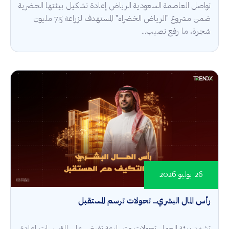
تواصل العاصمة السعودية الرياض إعادة تشكيل بيئتها الحضرية
ضمن مشروع "الرياض الخضراء" المستهدف لزراعة 7.5 مليون
شجرة، ما رفع نصيب...
26 يوليو 2026
رأس المال البشري.. تحولات ترسم المستقبل