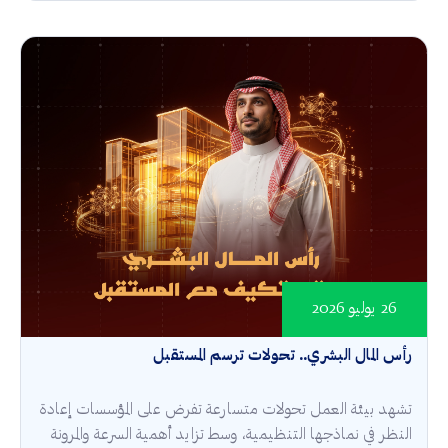
26 يوليو 2026
رأس المال البشري.. تحولات ترسم المستقبل
تشهد بيئة العمل تحولات متسارعة تفرض على المؤسسات إعادة
النظر في نماذجها التنظيمية، وسط تزايد أهمية السرعة والمرونة