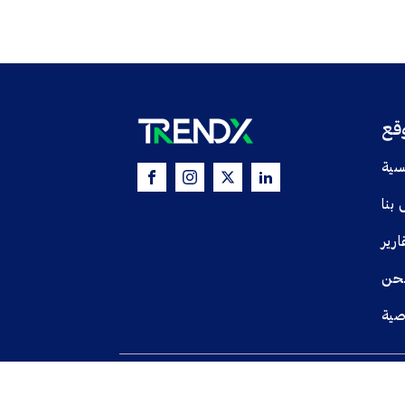
وقع
يسية
 بنا
ارير
حن
صية
© جميع الحقوق محفوظة TRENDX
2025