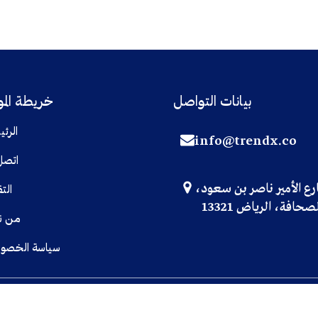
بيانات التواصل
خريطة الم
الرئ
info@trendx.co
اتصل
رع الأمير ناصر بن سعود
التق
صحافة، الرياض 13321
من ن
سياسة الخصو
Trend'Tech
Powered By