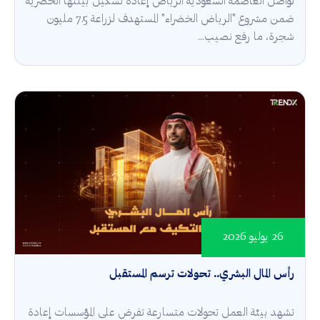
تواصل العاصمة السعودية الرياض إعادة تشكيل بيئتها الحضرية
ضمن مشروع "الرياض الخضراء" المستهدف لزراعة 7.5 مليون
شجرة، ما رفع نصيب...
26 يوليو 2026
رأس المال البشري.. تحولات ترسم المستقبل
تشهد بيئة العمل تحولات متسارعة تفرض على المؤسسات إعادة