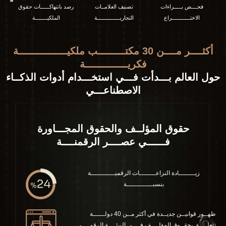
فحــــص بـــــراءات
تصنيف العلامــات
رصد بانتهاكــــــات حقوق
الاختــــــــــــراع
التجاريـــــــــــــــة
الملكيــــــــة
أكثــــر مــــن 30 مكتـــــــــب ملكيــــــــــــــــة
فكريــــــــــــــة
حول العالم بـــدأت فـــي استخـــدام أدوات الذكــاء
الاصطناعـــي
حقوق المؤلــف والحقوق المجـــاورة
فــــــي عصــــر الرقمنــــة
زيــــــــادة النزاعــــــــات الرقميــــــــــــة
بنسبـــــــــــــة
ظهــور قوانيــن جديــدة في أكثر مــن 40 دولــــــة
تتعلــــق بحقــوق المؤلــــف فــــي البيئــــة الرقمــــي