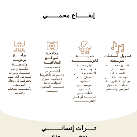
إيقــــــاع محمــــــي
مكافحـة
برامــــج
تسجيل المصنفات
حمايــــــــة
المواقـــع
توعويـــة
الموسيقية
قانونيــــــــــــــة
المخالفــــة
وتدريبيـــة
تتيــــح خدمــــــــة
توفر حمايــة
قامت بحجب
تنفّـــــذ ورش
تسجيــــــل
قانونيــــة ضــــــد
أكثــــــر من
عمــــــل ودورات
المصنفــات
الاستخدام غيـــــر
231موقعًا إلكترونيًا
للمبدعين لتعريفهم
الموسيقيــــة عبــــر
المصرّح بــــه
لانتهاكهــا حقوق
بحقوقهم في مجال
بوابتها الإلكترونيـــة
للمحتوى
المؤلف، خاصة
الموسيقى
لحمايــــــة حقوق
الموسيقـــــي
فـــــــــي المحتوى
وكيفيــــــة تسجيلها
المؤلفين والملحنين
فــــــــي
الموسيقي
وحمايتها
الأماكــــــــن
العامــــــة أو عبــر
الإنترنــــــــــــت
تــــراث إنسانــــــــي
سعــــــــــودي