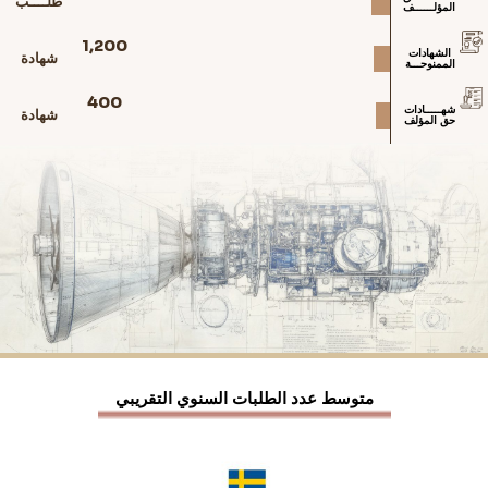
طلــــب
المؤلــــــف
1,200
الشهادات
شهادة
الممنوحـــة
400
شهـــــادات
شهادة
حق المؤلف
متوسط عدد الطلبات السنوي التقريبي