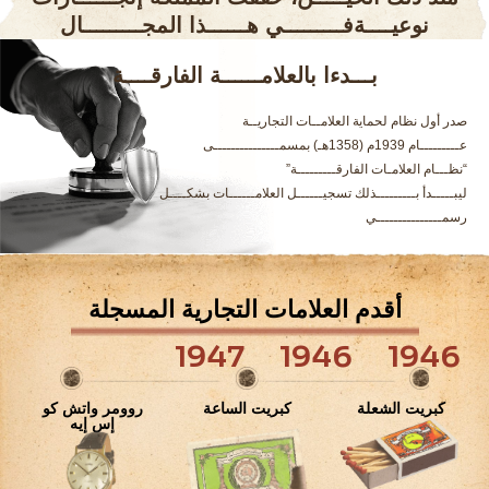
نوعيــــةفـــــــــي هــــــذا المجـــــــــال
بـــدءا بالعلامــــــة الفارقــــة
صدر أول نظام لحماية العلامــات التجاريــة
عـــــــــام 1939م (1358هـ) بمسمـــــــــــــــى
“نظـــام العلامـات الفارقـــــــــة”
ليبـــــدأ بـــــــــذلك تسجيــــــل العلامــــــات بشكــــل
رسمـــــــــــــــي
أقدم العلامات التجارية المسجلة
1947
1946
1946
كبريت الشعلة
كبريت الساعة
روومر واتش كو
إس إيه