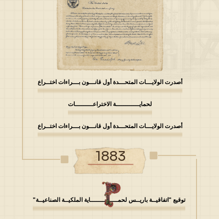
أصدرت الولايـــات المتحـــدة أول قانـــون بـــراءات اختــراع
لحمايــــــــــــة الاختراعـــــــــات
أصدرت الولايـــات المتحـــدة أول قانـــون بـــراءات اختــراع
1883
توقيع "اتفاقيــة باريــس لحمــــــــــــــاية الملكيــة الصناعيــة"