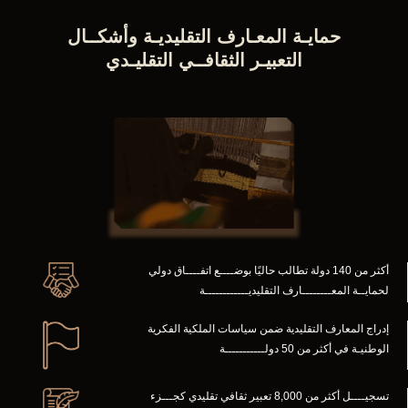
حمايـة المعـارف التقليديـة وأشكــال
التعبيـر الثقافــي التقليـدي
أكثر من 140 دولة تطالب حاليًا بوضــــع اتفــــاق دولي
لحمايــة المعــــــــارف التقليديــــــــــــة
إدراج المعارف التقليدية ضمن سياسات الملكية الفكرية
الوطنيـة في أكثر من 50 دولـــــــــــة
تسجيــــل أكثر من 8,000 تعبير ثقافي تقليدي كجـــزء