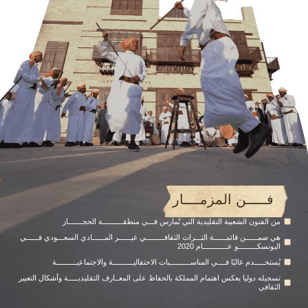
فـــــن المزمــــار
من الفنون الشعبية التقليدية التي تُمارس فـــي منطقــــــــــة الحجـــــــاز
هي ضمــــــن قائمــــــة التـــراث الثقافـــــــــي غيــــــر المــــــادي السعـــودي فــــــي
اليونسكـــــــــو عــــــــــــام 2020
يُستخـــــدم غالبًا فــــي المناســــــــــبات الاحتفاليــــــــــة والاجتماعيــــــــــة
تسجيله دوليا يعكس اهتمام المملكة بالحفاظ على المعــارف التقليديـــــة وأشكال التعبير
الثقافي