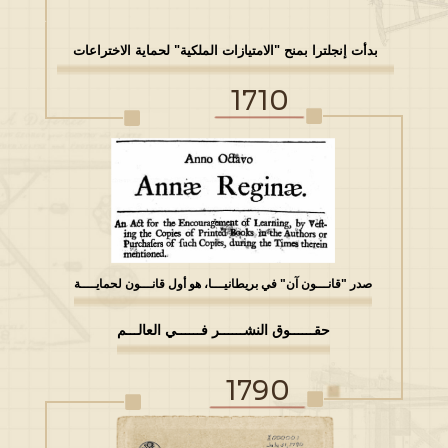
بدأت إنجلترا بمنح "الامتيازات الملكية" لحماية الاختراعات
1710
صدر "قانـــون آن" في بريطانيـــا، هو أول قانـــون لحمايــــة
حقــــــوق النشــــــر فــــــي العالـــم
1790