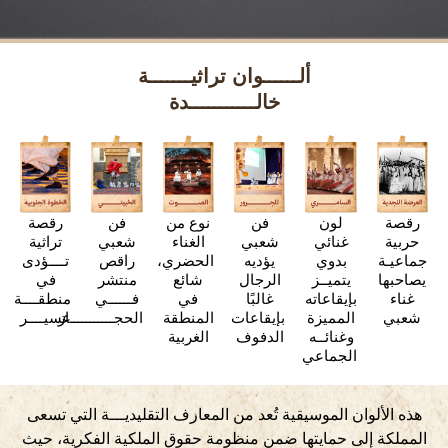
ألــــــوان تراثيـــــــة
خالـــــــــــدة
رقصة
لون
فن
نوع من
فن
رقصة
حربية
غنائي
شعبي
الغناء
شعبي
تراثية
جماعيـة
بدوي
يؤديه
الحضري،
راقص
تــــؤدى
يصاحبها
يتميــز
الرجال
شائع
منتشر
في
غناء
بإيقاعاته
غالبًا
في
فــــــي
منطقــــة
شعبي
المميزة
بإيقاعات
المنطقة
الحجـــــــــــاز
عسيــــر
وغنائــه
الدفوف
الغربية
الجماعي
هذه الألوان الموسيقية تُعد من المعارف التقليديـــة التي تسعى
المملكة إلى حمايتها ضمن منظومة حقوق الملكية الفكرية، حيث