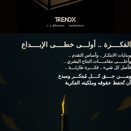
الفكــــرة .. أولـــى خطــــى الإبــــداع
وبدايات الابتكـار .. وأساس التقدم ..
وأعلـــــى مقامـــــات النتاج البشري ..
فأصل كل شيء .. فكــــرة طارئــــة ..
ومــــن حــــق كــــل مُبتكـــر ومبدع
أن تُحفظ حقوقه وملكيته الفكرية