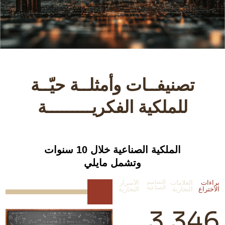
تصنيفــات وأمثلــة حيّــة
للملكية الفكريـــــــــة
الملكية الصناعية خلال 10 سنوات
وتشمل مايلي
براءات
العلامات
التصاميم
الأسرار
الصناعية
الاختراع
التجارية
التجارية
7
3.346