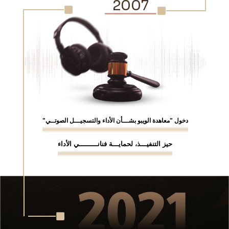
2007
دخول "معاهدة الويبو بشـــأن الأداء والتسجيـــل الصوتــي"
حيز التنفيـــذ، لحمايـــة فنانـــــــــي الأداء