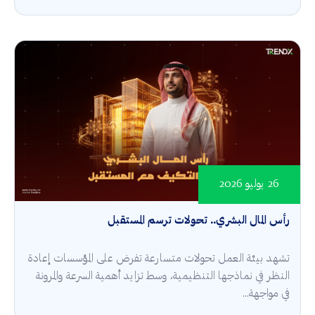
26 يوليو 2026
رأس المال البشري.. تحولات ترسم المستقبل
تشهد بيئة العمل تحولات متسارعة تفرض على المؤسسات إعادة
النظر في نماذجها التنظيمية، وسط تزايد أهمية السرعة والمرونة
في مواجهة...