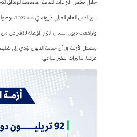
خلال خفض الميزانيات العامة المخصصة للإنفاق الا
بلغ الدين العام العالمي ذروته في عام 2022، بوصوله إلى 92 تريليون دولار، وهو ما يمثل زيادة بمقدار خمسة أضعاف منذ عام 2000.
وارتفعت ديون البلدان الـ 75 المؤهلة للاقتراض من البنك الدولي بنسبة 134% منذ عام 2012، في مقابل زيادة بنسبة 53% في دخلها القومي الإجمالي.
وتتمثل الأزمة في أن خدمة الديون تؤدي إلى تقليص 
عرضة لتأثيرات التغير المناخي.