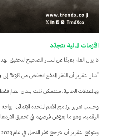
الأزمات المالية تتجدّد
لا يزال العالم بعيدًا عن المسار الصحيح لتحقيق اله
أشار التقرير أن الفقر المدقع انخفض من 38% إلى 9% بين عامي 1990 و2018، ولكن حتى اليوم، لا يزال 1.1 مليار من أصل 6.1 مليار نسمة يعيشون في فقر حاد.
وبالمعدلات الحالية، ستتمكن ثلث بلدان العالم فقط 
وحسب تقرير برنامج الأمم المتحدة الإنمائي، يواجه 
الرقمية، وهو ما يقوّض فرصهم في تحقيق الازدهار