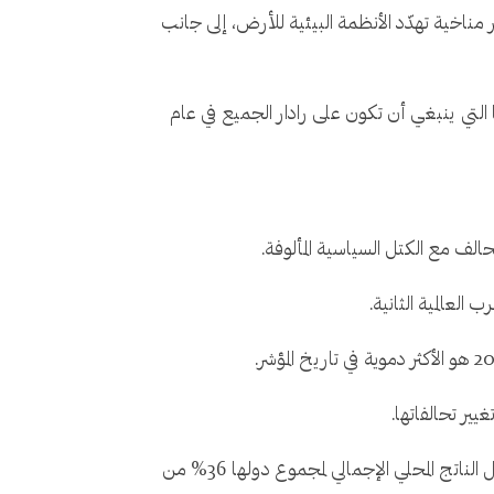
 مناخية تهدّد الأنظمة البيئية للأرض، إلى جانب
ا التي ينبغي أن تكون على رادار الجميع في عام
حالف مع الكتل السياسية المألوفة.
يير تحالفاتها.
وينطبق ذلك على انضمام مجموعة من الدول على رأسها المملكة إلى مجموعة "بريكس" مطلع العام الجاري، والتي يعادل الناتج المحلي الإجمالي لمجموع دولها 36% من