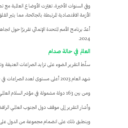
وفي السنوات الأخيرة، تغيّرت الأوضاع العالمية مع 
الأزمة الاقتصادية المرتبطة بالجائحة، مما يثير القل
أعدّ برنامج الأمم المتحدة الإنمائي تقريرًا حول ا
2024.
العالم في حالة صدام
سلّط التقرير الضوء على تزايد الصراعات العنيفة وت
شهد العام 2023 أعلى مستوى لعدد الصراعات في جميع أنحاء العالم منذ ثلاثة عقود، وهو العدد الأكبر على الإطلاق منذ الحرب العالمية الثانية.
ومن بين 163 دولة مشمولة في مؤشر السلام العالمي، سجّلت 95 منها تراجعًا في التقييم منذ عام 2008، فيما كان العام 2022 هو الأكثر دموية في تاريخ المؤشر.
وأشار التقرير إلى موقف دول الجنوب العالمي الرافض