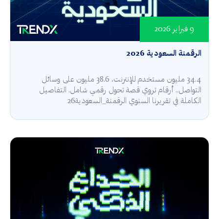
9 فبراير 2026
الرقمنة السعودية 2026
34.4 مليون مستخدم للإنترنت، 38.6 مليون على وسائل
التواصل.. أرقام تروي قصة تحول رقمي شامل. التفاصيل
الكاملة في تقريرنا السنوي الرقمنة_السعودية26