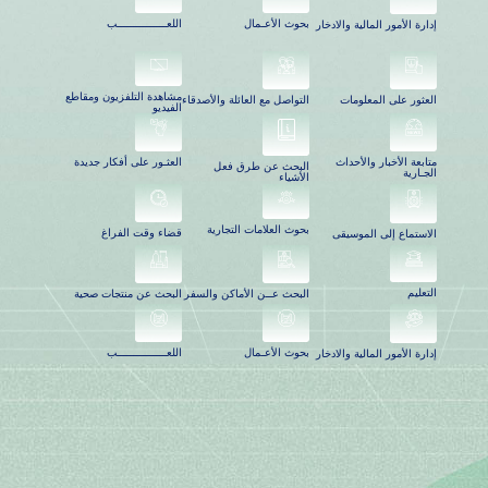
بحوث الأعـمال
اللعـــــــــــــــب
إدارة الأمور المالية والادخار
مشاهدة التلفزيون ومقاطع
العثور على المعلومات
التواصل مع العائلة والأصدقاء
الفيديو
العثـور على أفكار جديدة
متابعة الأخبار والأحداث
البحث عن طرق فعل
الجـارية
الأشياء
بحوث العلامات التجارية
قضاء وقت الفراغ
الاستماع إلى الموسيقى
التعليم
البحث عــن الأماكن والسفر
البحث عن منتجات صحية
بحوث الأعـمال
اللعـــــــــــــــب
إدارة الأمور المالية والادخار