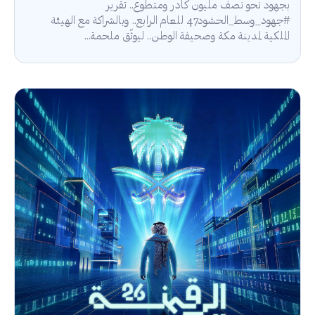
بجهود نحو نصف مليون كادر ومتطوع.. تقرير
#جهود_وسط_الحشود47 للعام الرابع.. وبالشراكة مع الهيئة
الملكية لمدينة مكة وصحيفة الوطن.. ليوثّق ملحمة...