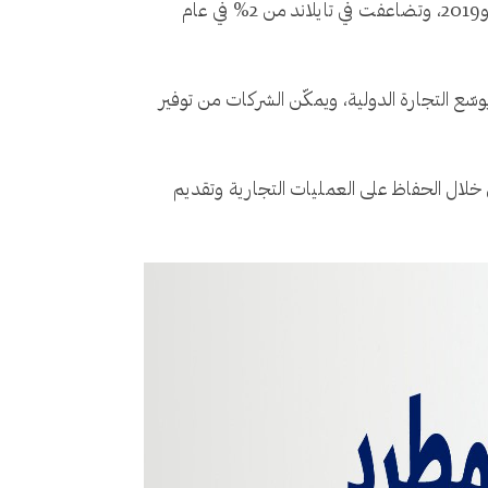
وفقًا للتقرير، ارتفعت حصة تجارة السلع المطلوبة رقميًا من جميع الصادرات في ماليزيا من 5% إلى 8% بين عامي 2015 و2019، وتضاعفت في تايلاند من 2% في عام
يوسّع التجارة الدولية، ويمكّن الشركات من توفير
عمال، من خلال الحفاظ على العمليات التجارية وتقديم