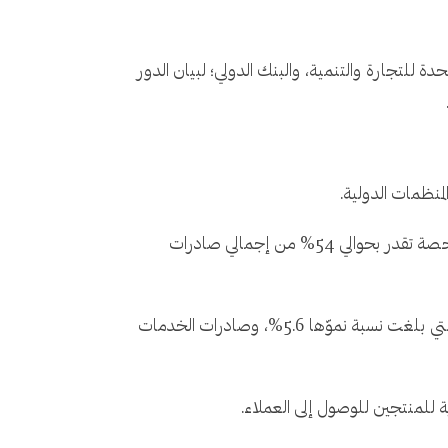
ة للتجارة والتنمية، والبنك الدولي؛ لبيان الدور
لمنظمات الدولية.
وصلت قيمة الصادرات العالمية من الخدمات المقدمة رقميًا إلى 14.33 تريليون ريال سعودي في عام 2022، لتستحوذ على حصة تقدر بحوالي 54% من إجمالي صادرات
وبين عامي 2005 و2022 بلغ متوسط معدل النمو السنوي المقدر للخدمات المقدمة رقميًا 8.1%، متجاوزًا صادرات السلع التي بلغت نسبة نموّها 5.6%، وصادرات الخدمات
ية للمنتجين للوصول إلى العملاء.