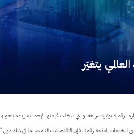
لعالمي يتغيّر
ية بوتيرة سريعة، والتي سجّلت قيمتها الإجمالية زيادة بنحو 4 أضعاف منذ عام 2005.
ي للخدمات المقدّمة رقميًا، فإن الاقتصادات النامية، بما في ذلك دول 