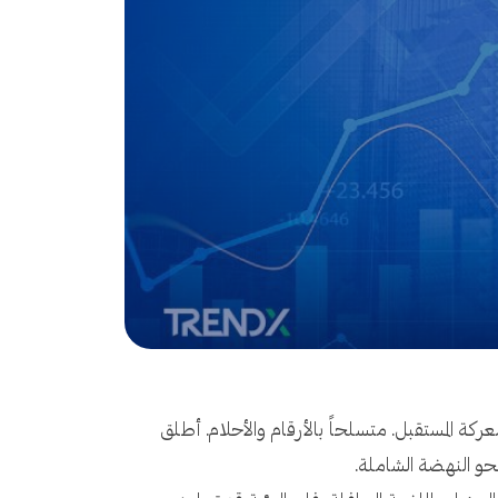
دء معركة المستقبل. متسلحاً بالأرقام والأحلام. أطلق