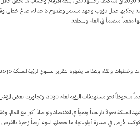
بحساب الزمن والمواقيت والتاريخ، فإن رؤية المملكة 2030 في منتصف رحلتها. لكن، بلغة الأرقا
قبل أوانها. ولذلك قصة يحكيها عمل دؤوب وجهد مستمر وطموح لا حد له، صاغ خط
قعداً متقدماً في العالم والمنطقة.
دفات الرؤية لعام 2030، وتجاوزت بعض المؤشرات مستهدفاتها.
 المملكة تحولاً تاريخياً ونمواً في الاقتصاد وتواصلاً أكبر مع العالم، وفقا
 كوكب الأرض في صدارة أولوياتها؛ ما يجعلها اليوم أرضاً زاخرة بال