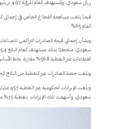
ريال سعودي، والمستهدف العام للرؤية 4.97 تريليون ريال سعودي.
العام 65%.
القطاعات غير النفطية 56.8% مقارنة بخط الأساس البالغ 52%، ويبلغ مستهدف العام 59%، ومستهدف الرؤية 75%.
وبلغت حصة الصادرات غير النفطية من الناتج المحلي الإجمالي غير النفطي 24.1%، مقارنة بخط الأساس 8
سعودي، وأسهمت تلك الإيرادات بتغطية 35% من إجمالي مصروفات الميزانية للعام 2023، المقدرة بـ 1,293 مليار ريال سعودي.