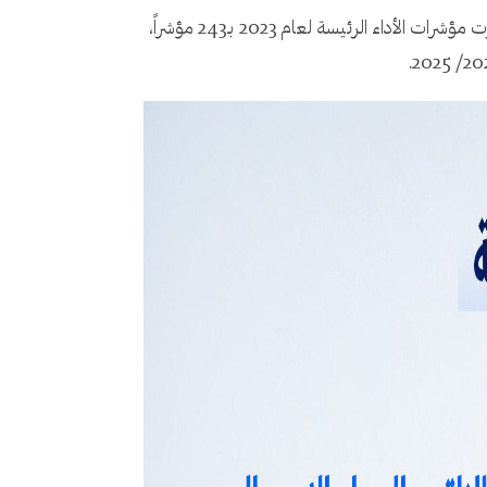
وبلغة الأرقام، فإن 87% من مبادرات الرؤية البالغة 1,064 للعام 2023، مكتملة أو تسير على المسار الصحيح، في حين قدرت مؤشرات الأداء الرئيسة لعام 2023 بـ243 مؤشراً،