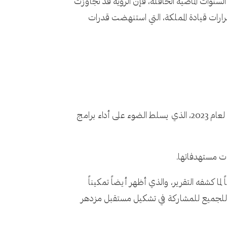
م وحساب ما تحقق خلال السنوات الماضية الحافلة، فإن الرؤية قد تجاوزت
ى وقرارات قيادة المملكة، التي استنهضت قدرات
تمضي رحلة المملكة إلى النهضة الشاملة بثبات لافت وخطوات واثقة، وهذا ما يظهره التقرير السنوي لرؤية المملكة 2030 لعام 2023، الذي يسلط الضوء على أداء برامج
ً لما كشفه التقرير، والذي أظهر أيضاً تمكيناً
فرص للجميع للمشاركة في تشكيل مستقبل مزدهر