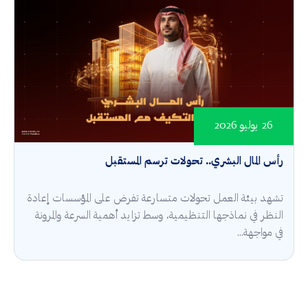
26 يوليو 2026
رأس المال البشري.. تحولات ترسم المستقبل
تشهد بيئة العمل تحولات متسارعة تفرض على المؤسسات إعادة
النظر في نماذجها التنظيمية، وسط تزايد أهمية السرعة والمرونة
في مواجهة...