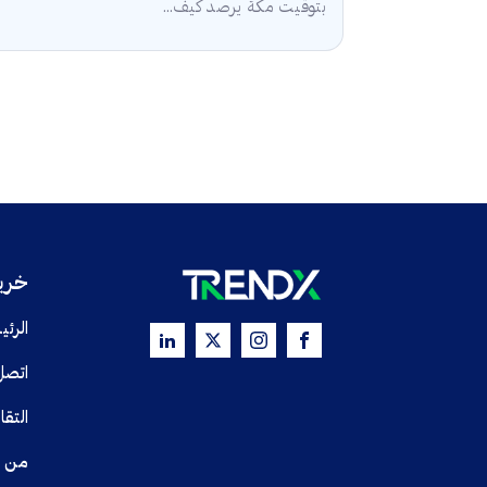
بتوقيت مكة يرصد كيف...
خريط
الرئي
اتصل
التقا
من 