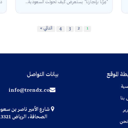
"عِزّنا بإنجازنا" يستعرض كيف تحولت السعودية...
دع
1
2
3
4
التالي »
ة الموقع
بيانات التواصل
سية
info@trendx.co
 بنا
شارع الأمير ناصر بن سعو
رير
الصحافة، الرياض 13321
نحن