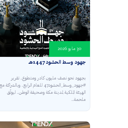
30 مايو 2026
جهود وسط الحشود 1447هـ
بجهود نحو نصف مليون كادر ومتطوع.. تقرير
#جهود_وسط_الحشود47 للعام الرابع.. وبالشراكة مع
الهيئة الملكية لمدينة مكة وصحيفة الوطن.. ليوثّق
ملحمة...