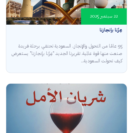
22 سبتمبر 2025
عِزّنا بإنجازنا
95 عامًا من التحول والإنجاز.. السعودية تحتفي برحلة فريدة
صنعت منها قوة عالمية. تقريرنا الجديد "عِزّنا بإنجازنا" يستعرض
كيف تحولت السعودية...