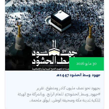
30 مايو 2026
جهود وسط الحشود 1447هـ
بجهود نحو نصف مليون كادر ومتطوع.. تقرير
#جهود_وسط_الحشود47 للعام الرابع.. وبالشراكة مع الهيئة
الملكية لمدينة مكة وصحيفة الوطن.. ليوثّق ملحمة...