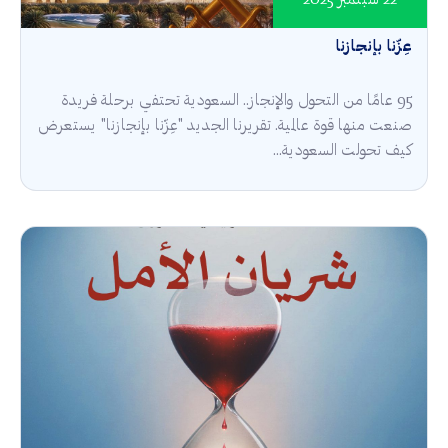
22 سبتمبر 2025
عِزّنا بإنجازنا
95 عامًا من التحول والإنجاز.. السعودية تحتفي برحلة فريدة
صنعت منها قوة عالمية. تقريرنا الجديد "عِزّنا بإنجازنا" يستعرض
كيف تحولت السعودية...