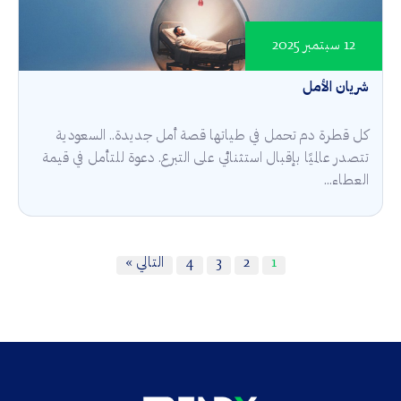
12 سبتمبر 2025
شريان الأمل
كل قطرة دم تحمل في طياتها قصة أمل جديدة.. السعودية
تتصدر عالميًا بإقبال استثنائي على التبرع. دعوة للتأمل في قيمة
العطاء...
1
2
3
4
التالي »