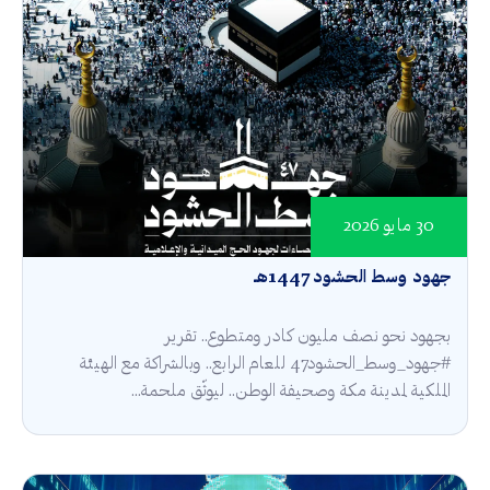
30 مايو 2026
جهود وسط الحشود 1447هـ
بجهود نحو نصف مليون كادر ومتطوع.. تقرير
#جهود_وسط_الحشود47 للعام الرابع.. وبالشراكة مع الهيئة
الملكية لمدينة مكة وصحيفة الوطن.. ليوثّق ملحمة...