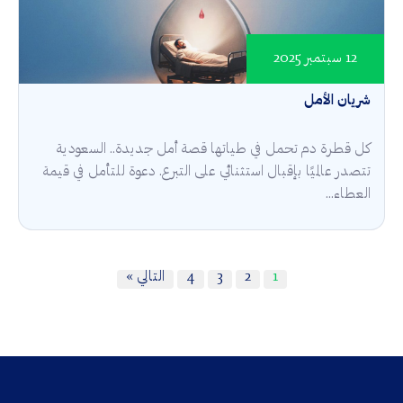
12 سبتمبر 2025
شريان الأمل
كل قطرة دم تحمل في طياتها قصة أمل جديدة.. السعودية
تتصدر عالميًا بإقبال استثنائي على التبرع. دعوة للتأمل في قيمة
العطاء...
1
2
3
4
التالي »