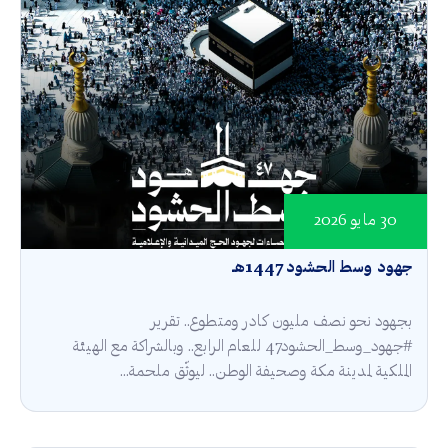
30 مايو 2026
جهود وسط الحشود 1447هـ
بجهود نحو نصف مليون كادر ومتطوع.. تقرير
#جهود_وسط_الحشود47 للعام الرابع.. وبالشراكة مع الهيئة
الملكية لمدينة مكة وصحيفة الوطن.. ليوثّق ملحمة...