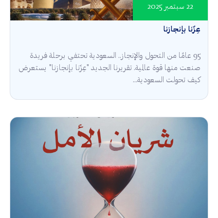
22 سبتمبر 2025
عِزّنا بإنجازنا
95 عامًا من التحول والإنجاز.. السعودية تحتفي برحلة فريدة
صنعت منها قوة عالمية. تقريرنا الجديد "عِزّنا بإنجازنا" يستعرض
كيف تحولت السعودية...