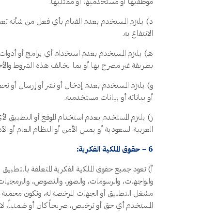
موظفيها أو مستخدميها أو ممثليها.
د) يلتزم المستخدم بعدم القيام بأي فعل من شأنه تعطيل ا
الانتفاع به.
هـ) يلتزم المستخدم بعدم استخدام أي برامج أو أدوات أ
بطريقة غير مصرح بها أو بما يخالف هذه الشروط والأح
و) يلتزم المستخدم بعدم إدخال أو نشر أو إرسال أو تح
أو بياناته أو بيانات مستخدميه.
ز) يلتزم المستخدم بعدم استخدام الموقع أو التطبيق لأ
العربية السعودية أو يمس الأمن أو النظام العام أو الآد
6 – حقوق الملكية الفكرية:
أ) تعود جميع حقوق الملكية الفكرية المتعلقة بالتطبيق 
والواجهات، والرسومات، والصور، والنصوص، والبرمجيات، و
مشغل التطبيق أو الجهات المرخصة له، وتكون محمية بم
المستخدم أي حق أو ترخيص، صريحاً كان أو ضمنياً، لاست