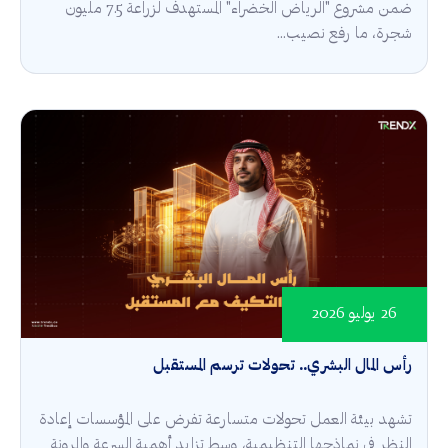
ضمن مشروع "الرياض الخضراء" المستهدف لزراعة 7.5 مليون
شجرة، ما رفع نصيب...
26 يوليو 2026
رأس المال البشري.. تحولات ترسم المستقبل
تشهد بيئة العمل تحولات متسارعة تفرض على المؤسسات إعادة
النظر في نماذجها التنظيمية، وسط تزايد أهمية السرعة والمرونة