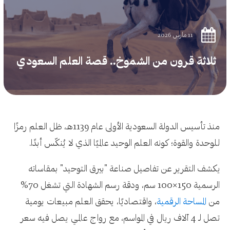
11 مارس 2026
ثلاثة قرون من الشموخ.. قصة العلم السعودي
منذ تأسيس الدولة السعودية الأولى عام 1139هـ، ظل العلم رمزًا
للوحدة والقوة؛ كونه العلم الوحيد عالميًا الذي لا يُنكّس أبدًا.
يكشف التقرير عن تفاصيل صناعة "بيرق التوحيد" بمقاساته
الرسمية 150×100 سم، ودقة رسم الشهادة التي تشغل 70%
من
المساحة الرقمية
، واقتصاديًا، يحقق العلم مبيعات يومية
تصل لـ 4 آلاف ريال في المواسم، مع رواج عالمي يصل فيه سعر